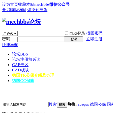
设为首页
收藏本站
mechbbs微信公众号
开启辅助访问
切换到窄版
找回密码
自动登录
密码
立即注册
登录
快捷导航
论坛
BBS
论坛注册前必读
CAE专区
CAD板块
德国TK公保介绍及办理
德国CC保险
搜索
热搜:
abaqus
德国公保
国
搜索