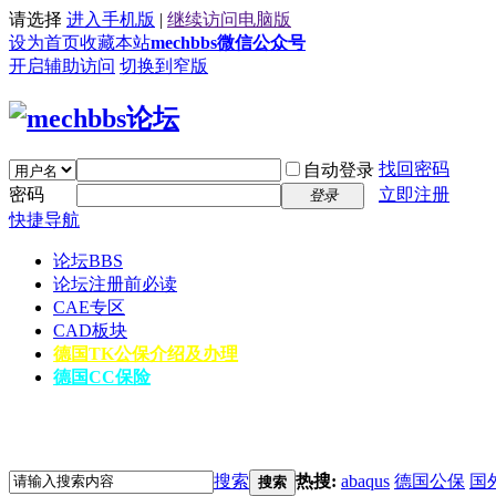
请选择
进入手机版
|
继续访问电脑版
设为首页
收藏本站
mechbbs微信公众号
开启辅助访问
切换到窄版
找回密码
自动登录
密码
立即注册
登录
快捷导航
论坛
BBS
论坛注册前必读
CAE专区
CAD板块
德国TK公保介绍及办理
德国CC保险
搜索
热搜:
abaqus
德国公保
国
搜索