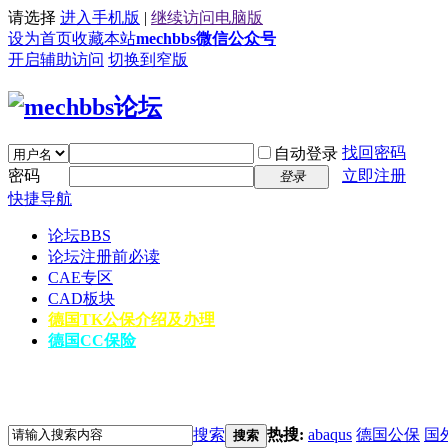
请选择
进入手机版
|
继续访问电脑版
设为首页
收藏本站
mechbbs微信公众号
开启辅助访问
切换到窄版
找回密码
自动登录
密码
立即注册
登录
快捷导航
论坛
BBS
论坛注册前必读
CAE专区
CAD板块
德国TK公保介绍及办理
德国CC保险
搜索
热搜:
abaqus
德国公保
国
搜索