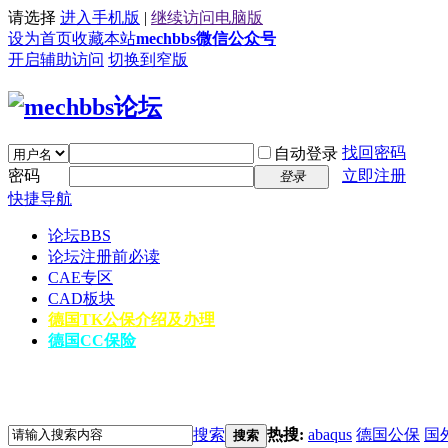
请选择
进入手机版
|
继续访问电脑版
设为首页
收藏本站
mechbbs微信公众号
开启辅助访问
切换到窄版
找回密码
自动登录
密码
立即注册
登录
快捷导航
论坛
BBS
论坛注册前必读
CAE专区
CAD板块
德国TK公保介绍及办理
德国CC保险
搜索
热搜:
abaqus
德国公保
国
搜索