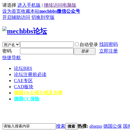
请选择
进入手机版
|
继续访问电脑版
设为首页
收藏本站
mechbbs微信公众号
开启辅助访问
切换到窄版
找回密码
自动登录
密码
立即注册
登录
快捷导航
论坛
BBS
论坛注册前必读
CAE专区
CAD板块
德国TK公保介绍及办理
德国CC保险
搜索
热搜:
abaqus
德国公保
国
搜索