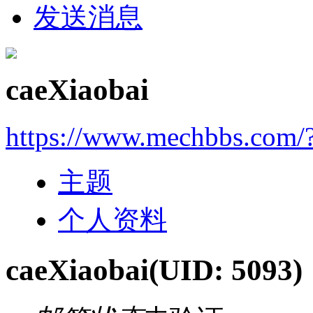
发送消息
caeXiaobai
https://www.mechbbs.com/
主题
个人资料
caeXiaobai
(UID: 5093)