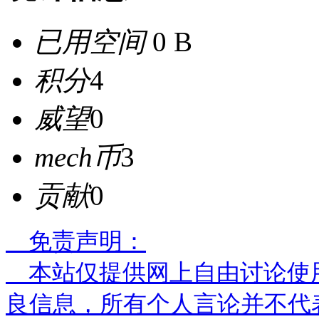
已用空间
0 B
积分
4
威望
0
mech币
3
贡献
0
免责声明：
本站仅提供网上自由讨论使
良信息，所有个人言论并不代