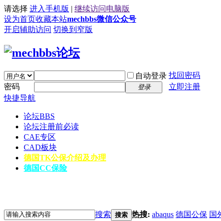
请选择
进入手机版
|
继续访问电脑版
设为首页
收藏本站
mechbbs微信公众号
开启辅助访问
切换到窄版
找回密码
自动登录
密码
立即注册
登录
快捷导航
论坛
BBS
论坛注册前必读
CAE专区
CAD板块
德国TK公保介绍及办理
德国CC保险
搜索
热搜:
abaqus
德国公保
国
搜索