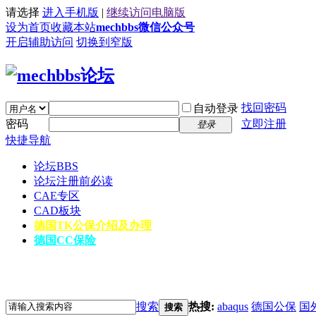
请选择
进入手机版
|
继续访问电脑版
设为首页
收藏本站
mechbbs微信公众号
开启辅助访问
切换到窄版
找回密码
自动登录
密码
立即注册
登录
快捷导航
论坛
BBS
论坛注册前必读
CAE专区
CAD板块
德国TK公保介绍及办理
德国CC保险
搜索
热搜:
abaqus
德国公保
国
搜索