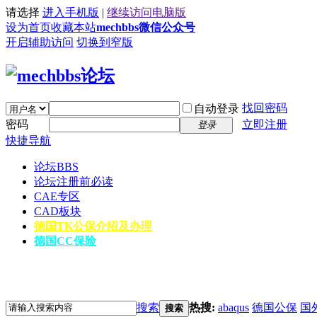
请选择
进入手机版
|
继续访问电脑版
设为首页
收藏本站
mechbbs微信公众号
开启辅助访问
切换到窄版
找回密码
自动登录
密码
立即注册
登录
快捷导航
论坛
BBS
论坛注册前必读
CAE专区
CAD板块
德国TK公保介绍及办理
德国CC保险
搜索
热搜:
abaqus
德国公保
国
搜索