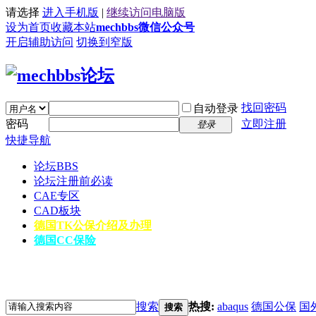
请选择
进入手机版
|
继续访问电脑版
设为首页
收藏本站
mechbbs微信公众号
开启辅助访问
切换到窄版
找回密码
自动登录
密码
立即注册
登录
快捷导航
论坛
BBS
论坛注册前必读
CAE专区
CAD板块
德国TK公保介绍及办理
德国CC保险
搜索
热搜:
abaqus
德国公保
国
搜索