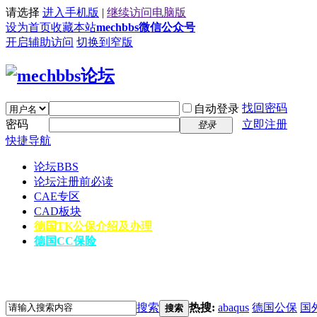
请选择
进入手机版
|
继续访问电脑版
设为首页
收藏本站
mechbbs微信公众号
开启辅助访问
切换到窄版
找回密码
自动登录
密码
立即注册
登录
快捷导航
论坛
BBS
论坛注册前必读
CAE专区
CAD板块
德国TK公保介绍及办理
德国CC保险
搜索
热搜:
abaqus
德国公保
国
搜索