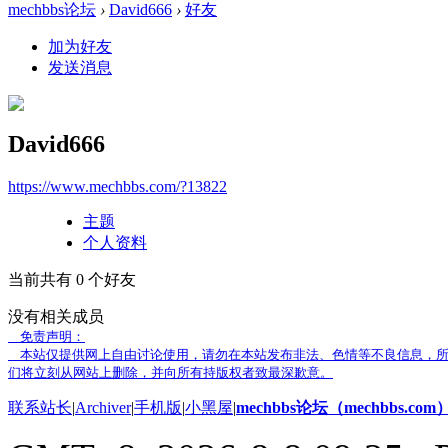
mechbbs论坛
›
David666
›
好友
加为好友
发送消息
David666
https://www.mechbbs.com/?13822
主题
个人资料
当前共有
0
个好友
没有相关成员
免责声明：
本站仅提供网上自由讨论使用，请勿在本站发布非法、色情等不良信息，所
们将立刻从网站上删除，并向所有持版权者致最深歉意。
联系站长
|
Archiver
|
手机版
|
小黑屋
|
mechbbs论坛（mechbbs.com