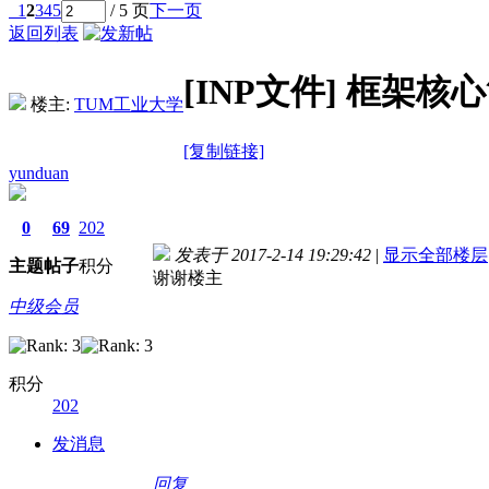
1
2
3
4
5
/ 5 页
下一页
返回列表
[INP文件]
框架核心
楼主:
TUM工业大学
[复制链接]
yunduan
0
69
202
发表于 2017-2-14 19:29:42
|
显示全部楼层
主题
帖子
积分
谢谢楼主
中级会员
积分
202
德国care concept保险 www.de-cc.com
发消息
回复