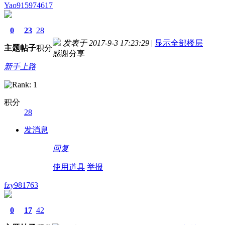
Yao915974617
0
23
28
发表于 2017-9-3 17:23:29
|
显示全部楼层
主题
帖子
积分
感谢分享
新手上路
积分
28
德国care concept保险 www.de-cc.com
发消息
回复
使用道具
举报
fzy981763
0
17
42