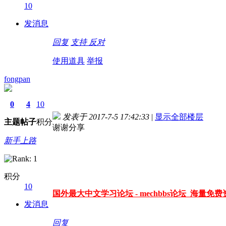
10
德国care concept保险 www.de-cc.com
发消息
回复
支持
反对
使用道具
举报
fongpan
0
4
10
发表于 2017-7-5 17:42:33
|
显示全部楼层
主题
帖子
积分
谢谢分享
新手上路
积分
10
国外最大中文学习论坛 - mechbbs论坛 海量免费资
发消息
回复