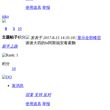
使用道具
举报
niko
0
3
10
主题
帖子
积分
发表于 2017-8-15 14:35:18
|
显示全部楼层
谢谢大四的hi阿斯福安毒素覅
新手上路
积分
10
德国留学自保金
发消息
回复
支持
反对
使用道具
举报