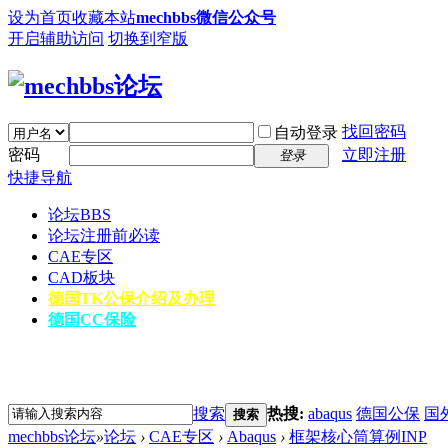
设为首页
收藏本站
mechbbs微信公众号
开启辅助访问
切换到窄版
找回密码
自动登录
密码
立即注册
登录
快捷导航
论坛
BBS
论坛注册前必读
CAE专区
CAD板块
德国TK公保介绍及办理
德国CC保险
搜索
热搜:
abaqus
德国公保
国
搜索
mechbbs论坛
»
论坛
›
CAE专区
›
Abaqus
›
框架核心筒算例INP