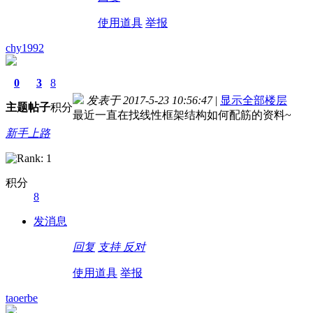
使用道具
举报
chy1992
0
3
8
发表于 2017-5-23 10:56:47
|
显示全部楼层
主题
帖子
积分
最近一直在找线性框架结构如何配筋的资料~
新手上路
积分
8
德国留学自保金
发消息
回复
支持
反对
使用道具
举报
taoerbe