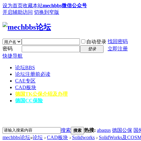
设为首页
收藏本站
mechbbs微信公众号
开启辅助访问
切换到窄版
找回密码
自动登录
密码
立即注册
登录
快捷导航
论坛
BBS
论坛注册前必读
CAE专区
CAD板块
德国TK公保介绍及办理
德国CC保险
搜索
热搜:
abaqus
德国公保
国
搜索
mechbbs论坛
»
论坛
›
CAD板块
›
Solidworks
›
SolidWorks及C