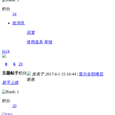
积分
34
德国留学自保金
发消息
回复
使用道具
举报
jicck
0
6
20
主题
帖子
积分
发表于 2017-6-1 15:16:44
|
显示全部楼层
谢谢
新手上路
积分
20