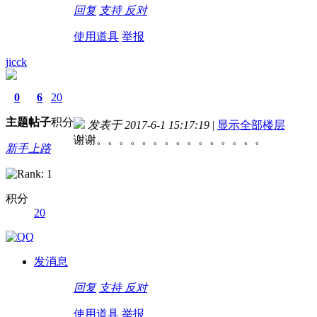
回复
支持
反对
使用道具
举报
jicck
0
6
20
主题
帖子
积分
发表于 2017-6-1 15:17:19
|
显示全部楼层
谢谢。。。。。。。。。。
新手上路
积分
20
德国留学自保金
发消息
回复
支持
反对
使用道具
举报