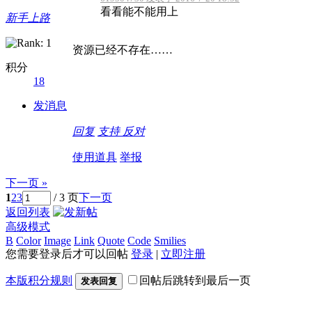
看看能不能用上
新手上路
资源已经不存在……
积分
18
发消息
德国留学自保金
回复
支持
反对
使用道具
举报
下一页 »
1
2
3
/ 3 页
下一页
返回列表
高级模式
B
Color
Image
Link
Quote
Code
Smilies
您需要登录后才可以回帖
登录
|
立即注册
本版积分规则
回帖后跳转到最后一页
发表回复