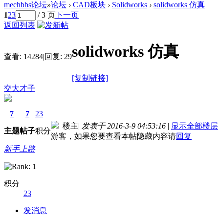
mechbbs论坛
»
论坛
›
CAD板块
›
Solidworks
›
solidworks 仿真
1
2
3
/ 3 页
下一页
返回列表
solidworks 仿真
查看:
14284
|
回复:
29
[复制链接]
交大才子
7
7
23
楼主
|
发表于 2016-3-9 04:53:16
|
显示全部楼层
主题
帖子
积分
游客，如果您要查看本帖隐藏内容请
回复
新手上路
积分
23
德国care concept保险 www.de-cc.com
发消息