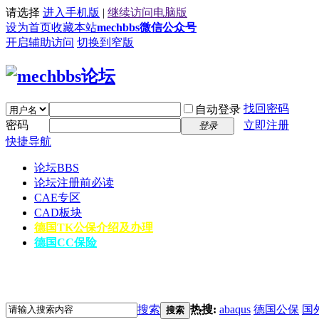
请选择
进入手机版
|
继续访问电脑版
设为首页
收藏本站
mechbbs微信公众号
开启辅助访问
切换到窄版
找回密码
自动登录
密码
立即注册
登录
快捷导航
论坛
BBS
论坛注册前必读
CAE专区
CAD板块
德国TK公保介绍及办理
德国CC保险
搜索
热搜:
abaqus
德国公保
国
搜索