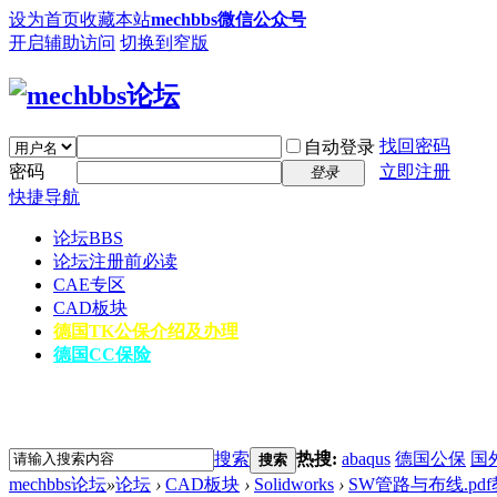
设为首页
收藏本站
mechbbs微信公众号
开启辅助访问
切换到窄版
找回密码
自动登录
密码
立即注册
登录
快捷导航
论坛
BBS
论坛注册前必读
CAE专区
CAD板块
德国TK公保介绍及办理
德国CC保险
搜索
热搜:
abaqus
德国公保
国
搜索
mechbbs论坛
»
论坛
›
CAD板块
›
Solidworks
›
SW管路与布线.pd