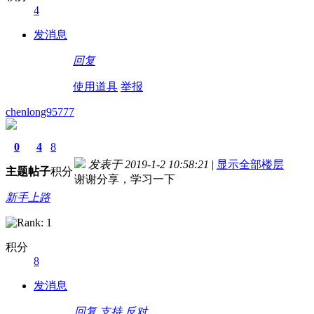
4
德国留学自保金
发消息
回复
使用道具
举报
chenlong95777
0
4
8
发表于 2019-1-2 10:58:21
|
显示全部楼层
主题
帖子
积分
谢谢分享，学习一下
新手上路
积分
8
德国留学自保金
发消息
回复
支持
反对