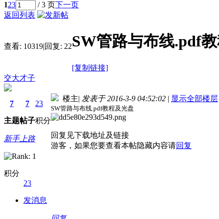
1
2
3
/ 3 页
下一页
返回列表
SW管路与布线.pdf
查看:
10319
|
回复:
22
[复制链接]
交大才子
楼主
|
发表于 2016-3-9 04:52:02
|
显示全部楼层
7
7
23
SW管路与布线.pdf教程及光盘
主题
帖子
积分
回复见下载地址及链接
新手上路
游客，如果您要查看本帖隐藏内容请
回复
积分
23
发消息
德国care concept保险 www.de-cc.com
回复