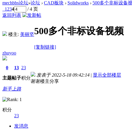
mechbbs论坛
»
论坛
›
CAD板块
›
Solidworks
›
500多个非标设备
1
2
3
4
/ 4 页
返回列表
500多个非标设备视频
楼主:
美丽坚
[复制链接]
zhuyoo
0
13
23
发表于 2022-5-18 09:42:14
|
显示全部楼层
主题
帖子
积分
谢谢楼主分享
新手上路
积分
23
德国留学自保金
发消息