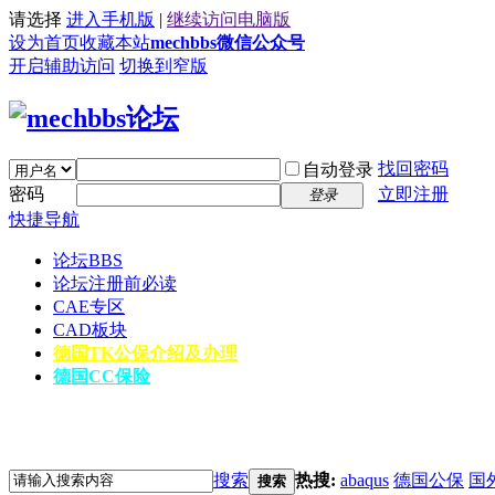
请选择
进入手机版
|
继续访问电脑版
设为首页
收藏本站
mechbbs微信公众号
开启辅助访问
切换到窄版
找回密码
自动登录
密码
立即注册
登录
快捷导航
论坛
BBS
论坛注册前必读
CAE专区
CAD板块
德国TK公保介绍及办理
德国CC保险
搜索
热搜:
abaqus
德国公保
国
搜索