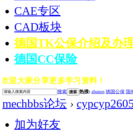
CAE专区
CAD板块
德国TK公保介绍及办
德国CC保险
，欢迎大家分享更多学习资料！
搜索
热搜:
abaqus
德国公保
国
搜索
mechbbs论坛
›
cypcyp260
加为好友