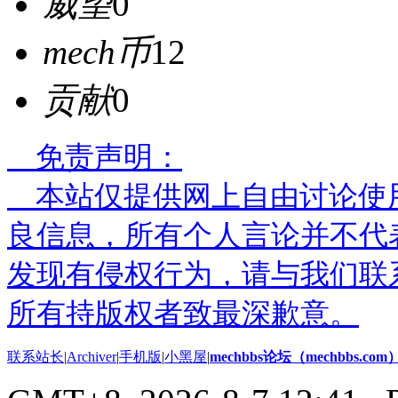
威望
0
mech币
12
贡献
0
免责声明：
本站仅提供网上自由讨论使
良信息，所有个人言论并不代
发现有侵权行为，请与我们联
所有持版权者致最深歉意。
联系站长
|
Archiver
|
手机版
|
小黑屋
|
mechbbs论坛（mechbbs.com